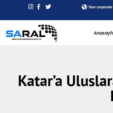
Your corporate 
Anasayf
Katar’a Ulusla