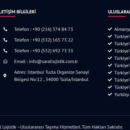
LETIŞIM BILGILERI
ULUSLARAR
Telefon : +90 (216) 374 84 73
Almanya
Türkiye
Telefon : +90 (532) 165 73 22
Türkiye
Telefon : +90 (532) 692 73 33
Türkiye
Türkiye
Email : info@sarallojistik.com.tr
Türkiye
Adres: İstanbul Tuzla Organize Sanayi
Türkiye
Bölgesi No:12 , 34000 Tuzla/İstanbul
Türkiye
Türkiye
Yurtdışı
Lojistik –Uluslararası Taşıma Hizmetleri. Tüm Hakları Saklıdır.