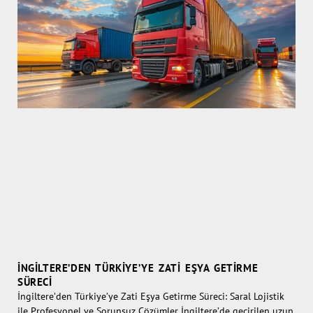
İNGILTERE’DEN TÜRKIYE’YE ZATI EŞYA GETIRME
SÜRECI
İngiltere’den Türkiye’ye Zati Eşya Getirme Süreci: Saral Lojistik
ile Profesyonel ve Sorunsuz Çözümler İngiltere’de geçirilen uzun