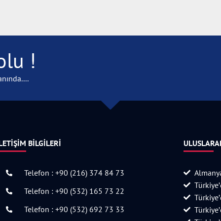
lu !
nında....
LETIŞIM BILGILERI
ULUSLARAR
Telefon : +90 (216) 374 84 73
Almanya
Türkiye
Telefon : +90 (532) 165 73 22
Türkiye
Telefon : +90 (532) 692 73 33
Türkiye