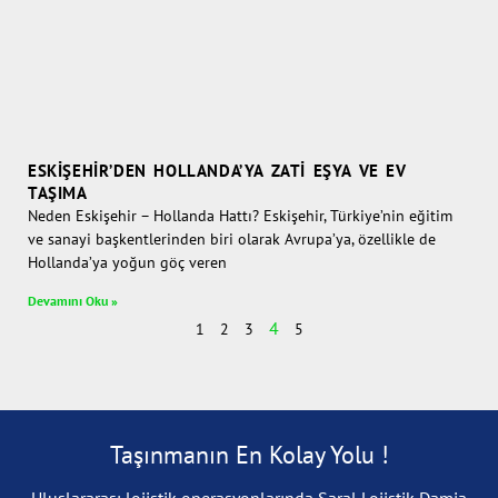
ESKIŞEHIR’DEN HOLLANDA’YA ZATI EŞYA VE EV
TAŞIMA
Neden Eskişehir – Hollanda Hattı? Eskişehir, Türkiye’nin eğitim
ve sanayi başkentlerinden biri olarak Avrupa’ya, özellikle de
Hollanda’ya yoğun göç veren
Devamını Oku »
4
1
2
3
5
Taşınmanın En Kolay Yolu !
Uluslararası lojistik operasyonlarında Saral Lojistik Damia