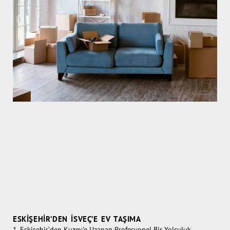
ESKIŞEHIR’DEN İSVEÇ’E EV TAŞIMA
1. Eskişehir’den Kuzey’e Uzanan Profesyonel Bir Yolculuk