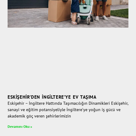
ESKIŞEHIR’DEN İNGILTERE’YE EV TAŞIMA
Eskişehir – İngiltere Hattında Taşımacılığın Dinamikleri Eskişehir,
sanayi ve eğitim potansiyeliyle İngiltere’ye yoğun iş gücü ve
akademik göç veren şehirlerimizin
Devamını Oku »