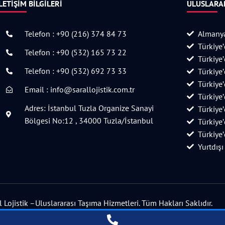
LETIŞIM BILGILERI
ULUSLARAR
Telefon : +90 (216) 374 84 73
Almanya
Türkiye
Telefon : +90 (532) 165 73 22
Türkiye
Telefon : +90 (532) 692 73 33
Türkiye
Türkiye
Email : info@sarallojistik.com.tr
Türkiye
Adres: İstanbul Tuzla Organize Sanayi
Türkiye
Bölgesi No:12 , 34000 Tuzla/İstanbul
Türkiye
Türkiye
Yurtdışı
Lojistik –Uluslararası Taşıma Hizmetleri. Tüm Hakları Saklıdır.
Tasarım ve Seo Hizmeti YellowStarDesign