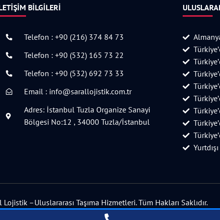
LETIŞIM BILGILERI
ULUSLARAR
Telefon : +90 (216) 374 84 73
Almanya
Türkiye
Telefon : +90 (532) 165 73 22
Türkiye
Telefon : +90 (532) 692 73 33
Türkiye
Türkiye
Email : info@sarallojistik.com.tr
Türkiye
Adres: İstanbul Tuzla Organize Sanayi
Türkiye
Bölgesi No:12 , 34000 Tuzla/İstanbul
Türkiye
Türkiye
Yurtdışı
Lojistik –Uluslararası Taşıma Hizmetleri. Tüm Hakları Saklıdır.