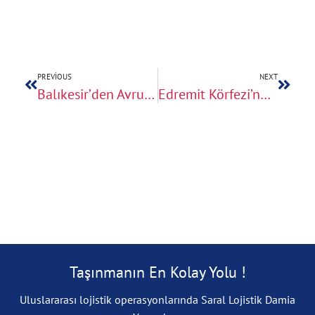
PREVIOUS
NEXT
Balıkesir’den Avrupa’ya Taşınırken Dijital Göçebe Rehberi
Edremit Körfezi’nden Avrupa’ya Eşya Gönderimi
Taşınmanın En Kolay Yolu !
Uluslararası lojistik operasyonlarında Saral Lojistik Damia