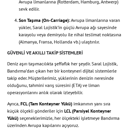
Avrupa limanlarına (Rotterdam, Hamburg, Antwerp)
sevk edilir.
Son Taşıma (On-Carriage):
Avrupa limanlarına varan
yükler, Saral Lojistik’in güçlü Avrupa ağı sayesinde
karayolu veya demiryolu ile nihai teslimat noktasına
(Almanya, Fransa, Hollanda vb.) ulaştırılır.
GÜVENLI VE AKILLI TAKIP SISTEMLERI
Deniz aşırı taşımacılıkta şeffaflık her şeydir. Saral Lojistik,
Bandırma’dan çıkan her bir konteyneri dijital sistemlerle
takip eder. Müşterilerimiz, yüklerinin denizin neresinde
olduğunu, tahmini varış süresini (ETA) ve liman
operasyonlarını anlık olarak izleyebilir.
Ayrıca,
FCL (Tam Konteyner Yükü)
imkanının yanı sıra
küçük ölçekli gönderiler için
LCL (Parsiyel Konteyner
Yükü)
seçeneklerimizle, her ölçekteki işletmeye Bandırma
üzerinden Avrupa kapılarını açıyoruz.