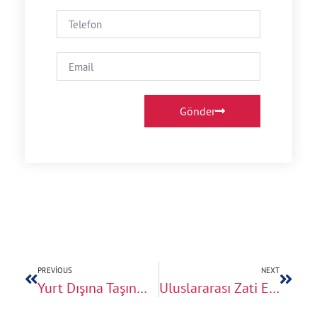
Gönder
PREVIOUS
NEXT
Yurt Dışına Taşınma Rehberi: Gerekli Evrakların Hazırlanması ve Gümrük İşlemleri Hakkında Bilmeniz Gerekenler
Uluslararası Zati Eşya Taşıma Fiyatları 2025: Profesyonel Hizmet ile Ekonomik ve Sorunsuz Taşımacılık