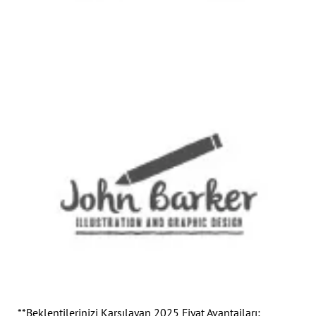
**Beklentilerinizi Karşılayan 2025 Fiyat Avantajları: